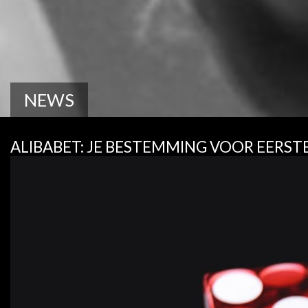
NEWS
ALIBABET: JE BESTEMMING VOOR EERS