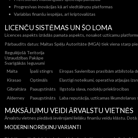
Progresīvas inovācijas kā arī viedtālruņu platformas
Variablas finanšu iespējas, arī kriptovalūtas
LICENČU SISTĒMAS UN ŠO LOMA
Licences aspekts izrādās pamata aspekts, nosakot uzticamu platformu. 
Pārbaudīts datus: Maltas Spēļu Autoritāte (MGA) tiek viena starp piepr
Regulējošā Teritorija
Uzraudzības Pakāpe
Svarīgākās Ieguvumi
Malta
Īpaši stingrs
Eiropas Savienības prasībām atbilstoša dr
Kirasao
Optimāls
Elastīgi noteikumi, operatīva atļaujas izs
Gibraltāra
Paaugstināts
Ilgstoša slava, nodokļu priekšrocības
Alderney
Paaugstināts
Laba reputācija, uzticamas likumdošanas
MAKSĀJUMU VEIDI ĀRVALSTU VIETNĒS
Ārvalstu vietnes piedāvā ievērojami lielāku finanšu veidu klāstu. Dotā
MODERNI NORĒĶINU VARIANTI