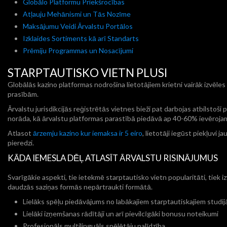
Globālo Platformu Priekšrocības
Atļauju Mehānismi un Tās Nozīme
Maksājumu Veidi Ārvalstu Portālos
Izklaides Sortiments kā arī Standarts
Prēmiju Programmas un Nosacījumi
STARPTAUTISKO VIETN PLUSI
Globālās kazino platformas nodrošina lietotājiem krietni vairāk izvēle
prasībām.
Ārvalstu jurisdikcijās reģistrētās vietnes bieži pat darbojas atbilstoš
norāda, kā ārvalstu platformas parastībā piedāvā ap 40-60% ievērojamā
Atlasot
ārzemju kazino kur iemaksa ir 5 eiro
, lietotāji iegūst piekļuvi
pieredzi.
KĀDA IEMESLA DĒĻ ATLASĪT ĀRVALSTU RISINĀJUMUS
Svarīgākie aspekti, tie ietekmē starptautisko vietn popularitāti, tiek 
daudzās saziņas formās nepārtraukti formātā.
Lielāks spēļu piedāvājums no labākajiem starptautiskajiem studi
Lielāki izņemšanas rādītāji un arī pievilcīgāki bonusu noteikumi
Profesionāls multilinguāls spēlētāju palīdzība