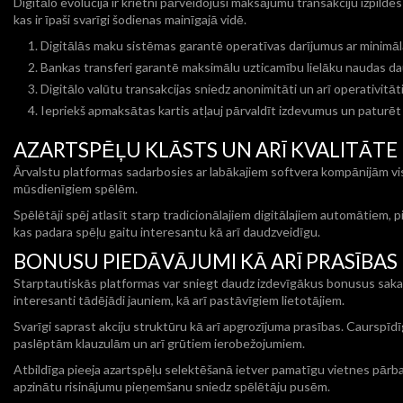
Digitālo evolūcija ir krietni pārveidojusi maksājumu transakciju izpild
kas ir īpaši svarīgi šodienas mainīgajā vidē.
Digitālās maku sistēmas garantē operatīvas darījumus ar minim
Bankas transferi garantē maksimālu uzticamību lielāku naudas
Digitālo valūtu transakcijas sniedz anonimitāti un arī operativitāt
Iepriekš apmaksātas kartis atļauj pārvaldīt izdevumus un paturēt 
AZARTSPĒĻU KLĀSTS UN ARĪ KVALITĀTE
Ārvalstu platformas sadarbosies ar labākajiem softvera kompānijām vi
mūsdienīgiem spēlēm.
Spēlētāji spēj atlasīt starp tradicionālajiem digitālajiem automātiem, p
kas padara spēļu gaitu interesantu kā arī daudzveidīgu.
BONUSU PIEDĀVĀJUMI KĀ ARĪ PRASĪBAS
Starptautiskās platformas var sniegt daudz izdevīgākus bonusus sakar
interesanti tādējādi jauniem, kā arī pastāvīgiem lietotājiem.
Svarīgi saprast akciju struktūru kā arī apgrozījuma prasības. Caurspīdī
paslēptām klauzulām un arī grūtiem ierobežojumiem.
Atbildīga pieeja azartspēļu selektēšanā ietver pamatīgu vietnes pārba
apzinātu risinājumu pieņemšanu sniedz spēlētāju pusēm.