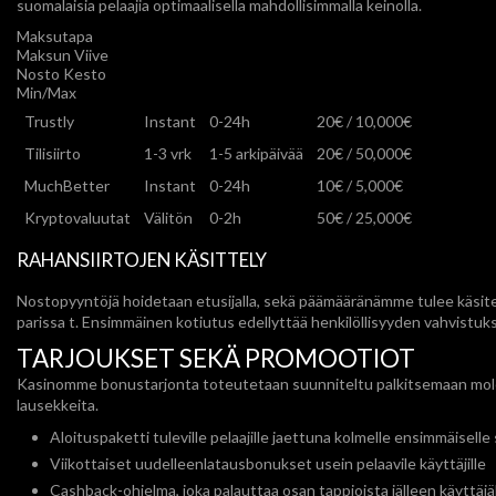
suomalaisia pelaajia optimaalisella mahdollisimmalla keinolla.
Maksutapa
Maksun Viive
Nosto Kesto
Min/Max
Trustly
Instant
0-24h
20€ / 10,000€
Tilisiirto
1-3 vrk
1-5 arkipäivää
20€ / 50,000€
MuchBetter
Instant
0-24h
10€ / 5,000€
Kryptovaluutat
Välitön
0-2h
50€ / 25,000€
RAHANSIIRTOJEN KÄSITTELY
Nostopyyntöjä hoidetaan etusijalla, sekä päämääränämme tulee käsitel
parissa t. Ensimmäinen kotiutus edellyttää henkilöllisyyden vahvistuk
TARJOUKSET SEKÄ PROMOOTIOT
Kasinomme bonustarjonta toteutetaan suunniteltu palkitsemaan molemmat 
lausekkeita.
Aloituspaketti tuleville pelaajille jaettuna kolmelle ensimmäiselle s
Viikottaiset uudelleenlatausbonukset usein pelaavile käyttäjille
Cashback-ohjelma, joka palauttaa osan tappioista jälleen käyttäjä