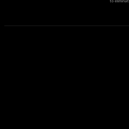
to eliminat