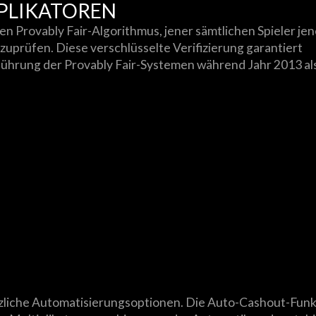
IPLIKATOREN
n Provably Fair-Algorithmus, jener sämtlichen Spieler je
hzuprüfen. Diese verschlüsselte Verifizierung garantiert
nführung der Provably Fair-Systemen während Jahr 2013 al
sätzliche Automatisierungsoptionen. Die Auto-Cashout-Fun