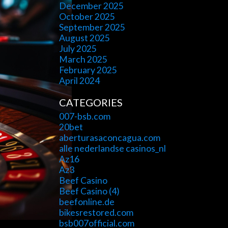
December 2025
October 2025
September 2025
August 2025
July 2025
March 2025
February 2025
April 2024
CATEGORIES
007-bsb.com
20bet
aberturasaconcagua.com
alle nederlandse casinos_nl
Az16
Az3
Beef Casino
Beef Casino (4)
beefonline.de
bikesrestored.com
bsb007official.com