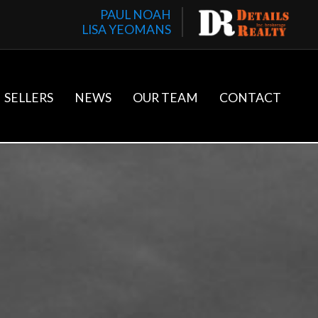
PAUL NOAH
LISA YEOMANS
SELLERS
NEWS
OUR TEAM
CONTACT