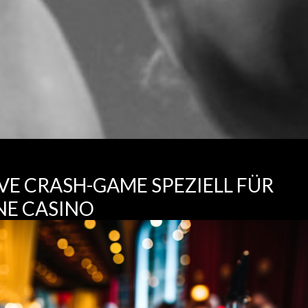
VE CRASH-GAME SPEZIELL FÜR
NE CASINO