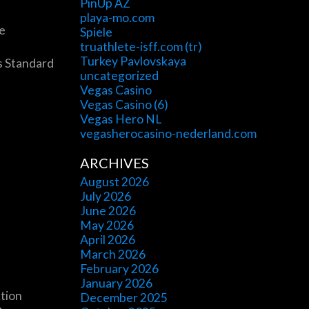
PinUp AZ
playa-mo.com
ne
Spiele
truathlete-isff.com (tr)
Turkey Pavlovskaya
s Standard
uncategorized
Vegas Casino
Vegas Casino (6)
Vegas Hero NL
vegasherocasino-nederland.com
ARCHIVES
August 2026
July 2026
June 2026
May 2026
April 2026
March 2026
February 2026
January 2026
ktion
December 2025