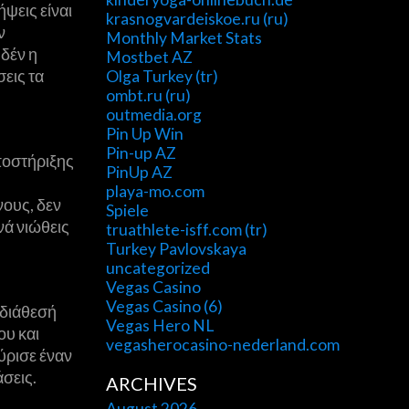
ήψεις είναι
krasnogvardeiskoe.ru (ru)
ν
Monthly Market Stats
δέν η
Mostbet AZ
σεις τα
Olga Turkey (tr)
ombt.ru (ru)
outmedia.org
Pin Up Win
Pin-up AZ
υποστήριξης
PinUp AZ
playa-mo.com
νους, δεν
Spiele
νά νιώθεις
truathlete-isff.com (tr)
Turkey Pavlovskaya
uncategorized
Vegas Casino
Vegas Casino (6)
η διάθεσή
Vegas Hero NL
ου και
vegasherocasino-nederland.com
γύρισε έναν
άσεις.
ARCHIVES
August 2026