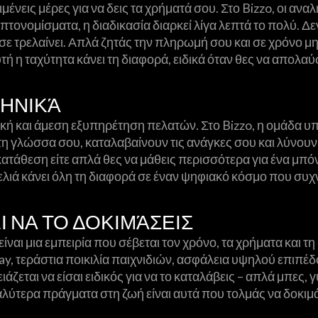
μένεις μέρες για να δεις τα χρήματά σου. Στο Bizzo, οι αναλ
υπτονομίσματα, η διαδικασία διαρκεί λίγα λεπτά το πολύ. Δε
ε τρελαίνει. Απλά ζητάς την πληρωμή σου και σε χρόνο μη
τή η ταχύτητα κάνει τη διαφορά, ειδικά όταν θες να απολαύ
ΛΗΝΙΚΆ
λική και άμεση εξυπηρέτηση πελατών. Στο Bizzo, η ομάδα 
ν τη γλώσσα σου, καταλαβαίνουν τις ανάγκες σου και λύνουν
κατάθεση είτε απλά θες να μάθεις περισσότερα για ένα μπό
νελιά κάνει όλη τη διαφορά σε έναν ψηφιακό κόσμο που συχ
Ι ΝΑ ΤΟ ΔΟΚΙΜΆΣΕΙΣ
είναι μια εμπειρία που σέβεται τον χρόνο, τα χρήματα και τ
, τεράστια ποικιλία παιχνιδιών, ασφάλεια υψηλού επιπέδ
ζεται να είσαι ειδικός για να το καταλάβεις – απλά μπες, 
καλύτερα πράγματα στη ζωή είναι αυτά που τολμάς να δοκιμ