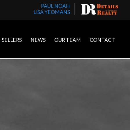
PAUL NOAH
LISA YEOMANS
SELLERS
NEWS
OUR TEAM
CONTACT