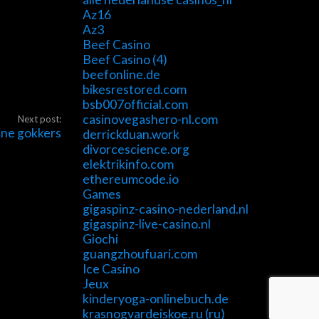
Az16
Az3
Beef Casino
Beef Casino (4)
beefonline.de
bikesrestored.com
bsb007official.com
casinovegashero-nl.com
Next post:
ine gokkers
derrickduan.work
divorcescience.org
elektrikinfo.com
ethereumcode.io
Games
gigaspinz-casino-nederland.nl
gigaspinz-live-casino.nl
Giochi
guangzhoufuari.com
Ice Casino
Jeux
kinderyoga-onlinebuch.de
krasnogvardeiskoe.ru (ru)