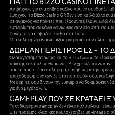
ΓΙΑΤΊ ΤΟ BIZZO CASINO ΓΊΝΕ
Αν ψάχνεις για ένα online καζίνο που να συνδυάζει αδ
έψαχνες. Το Bizzo Casino GR δεν είναι απλά άλλο ένα
φτιαγμένος για παίκτες που ξέρουν τι θέλουν. Εδώ δεν
εμπειρία που σε κάνει να νιώθεις σαν στο σπίτι σου. 
Συνέχισε να διαβάζεις και θα σε πείσω.
Μια καλή αρχή είναι να ρίξεις μια ματιά στην πλατφό
ΔΩΡΕΆΝ ΠΕΡΙΣΤΡΟΦΈΣ – ΤΟ 
Όλοι αγαπάμε τα δώρα, και το Bizzo Casino το ξέρει κα
παίκτης είτε παλιός θαμώνας. Δεν χρειάζεται να κάνε
σου τα προσφέρει απλόχερα, συνήθως με την πρώτη κ
τροχούς χωρίς να αγγίζεις το πορτοφόλι σου, και ξαφ
free spins: σου δίνουν την ευκαιρία να δοκιμάσεις νέ
για ένα μεγάλο win.
GAMEPLAY ΠΟΥ ΣΕ ΚΡΑΤΆΕΙ Ξ
Το ενδιαφέρον gameplay δεν είναι πολυτέλεια – είναι αν
Είτε προτιμάς κλασικές κουλοχέρηδες με vintage αισθη