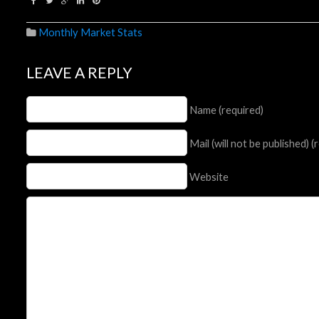
Monthly Market Stats
LEAVE A REPLY
Name (required)
Mail (will not be published) (
Website