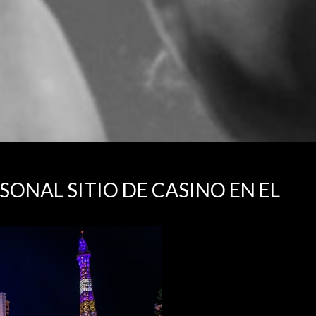
SONAL SITIO DE CASINO EN EL