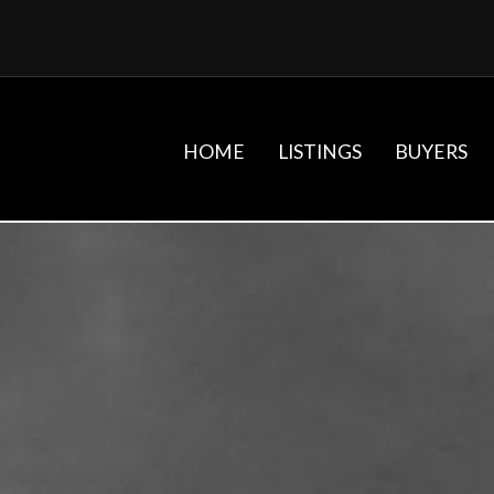
HOME
LISTINGS
BUYERS