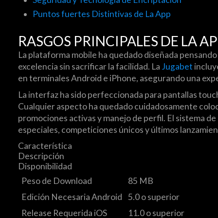
Puntos fuertes Distintivas de La App
RASGOS PRINCIPALES DE LA A
La plataforma mobile ha quedado diseñada pensando 
excelencia sin sacrificar la facilidad. La
Jugabet
incluy
en terminales Android e iPhone, asegurando una experi
La interfaz ha sido perfeccionada para pantallas touch
Cualquier aspecto ha quedado cuidadosamente colocado
promociones activas y manejo de perfil. El sistema de
especiales, competiciones únicos y últimos lanzamien
Característica
Descripción
Disponibilidad
Peso de Download
85 MB
Edición Necesaria Android
5.0 o superior
Release Requerida iOS
11.0 o superior