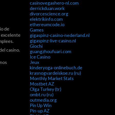
casinovegashero-nl.com
derrickduan.work
divorcescience.org
elektrikinfo.com
ethereumcode.io
io de
Games
 excelente
gigaspinz-casino-nederland.nl
gigaspinz-live-casino.nl
mplees.
Giochi
del casino.
guangzhoufuari.com
Ice Casino
Jeux
onos
kinderyoga-onlinebuch.de
krasnogvardeiskoe.ru (ru)
Monthly Market Stats
Mostbet AZ
Olga Turkey (tr)
ombt.ru (ru)
outmedia.org
Pin Up Win
Pin-up AZ