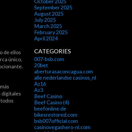
October 2025
September 2025
August 2025
July 2025
March 2025
February 2025
April 2024
CATEGORIES
 de ellos
007-bsb.com
rca único,
20bet
ocionante.
aberturasaconcagua.com
alle nederlandse casinos_nl
Az16
o más
Az3
 digitales
Beef Casino
étodos
Beef Casino (4)
beefonline.de
bikesrestored.com
bsb007official.com
casinovegashero-nl.com