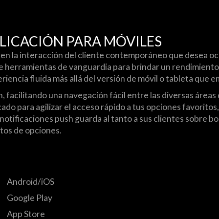
PLICACIÓN PARA MÓVILES
en la interacción del cliente contemporáneo que desea oc
e herramientas de vanguardia para brindar un rendimiento
encia fluida más allá del versión de móvil o tableta que e
, facilitando una navegación fácil entre las diversas áreas 
 para agilizar el acceso rápido a tus opciones favoritos,
 notificaciones push guarda al tanto a sus clientes sobre b
tos de opciones.
Android/iOS
Google Play
App Store