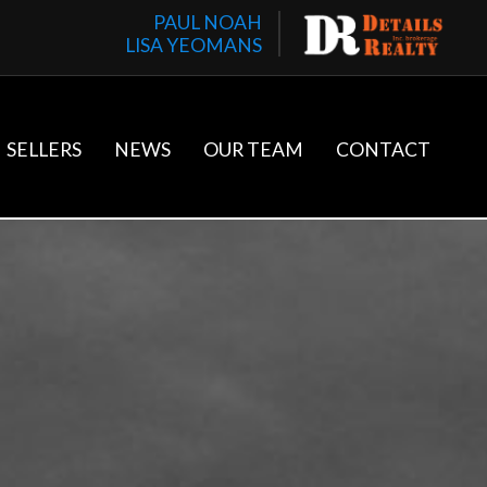
PAUL NOAH
LISA YEOMANS
SELLERS
NEWS
OUR TEAM
CONTACT