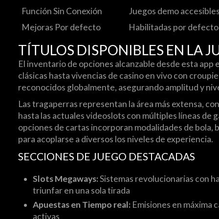
Función Sin Conexión
Juegos demo accesible
Mejoras Por defecto
Habilitadas por defecto
TÍTULOS DISPONIBLES EN LA 
El inventario de opciones alcanzable desde esta app 
clásicas hasta vivencias de casino en vivo con croup
reconocidos globalmente, asegurando amplitud y nivel
Las tragaperras representan la área más extensa, con
hasta las actuales videoslots con múltiples líneas de 
opciones de cartas incorporan modalidades de bola, b
para acoplarse a diversos los niveles de experiencia.
SECCIONES DE JUEGO DESTACADAS
Slots Megaways:
Sistemas revolucionarias con ha
triunfar en una sola tirada
Apuestas en Tiempo real:
Emisiones en máxima ca
activas