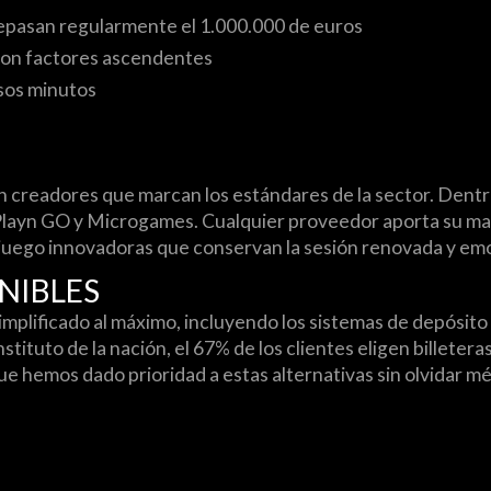
epasan regularmente el 1.000.000 de euros
con factores ascendentes
asos minutos
creadores que marcan los estándares de la sector. Dentro
Playn GO y Microgames. Cualquier proveedor aporta su ma
juego innovadoras que conservan la sesión renovada y em
NIBLES
simplificado al máximo, incluyendo los sistemas de depósit
ituto de la nación, el 67% de los clientes eligen billeteras
ue hemos dado prioridad a estas alternativas sin olvidar m