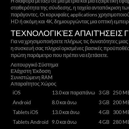
Η διαφορά μεταξύ σε μία μέτρια και μια εξαιρετική εφ
σταθερότητα της σύνδεσης, η ταχεία ανταπόκριση των
παράγοντες. Οι κορυφαίες applications χρησιμοποιού
HD ή ακόμη και 4K, δημιουργώντας μια οπτική εμπειρ
ΤΕΧΝΟΛΟΓΙΚΈΣ ΑΠΑΙΤΉΣΕΙΣ ΓΙ
Για να χρησιμοποιήσετε πλήρως τις δυνατότητες μιας
η συσκευή σας πληροί ορισμένες βασικές προϋποθέσε
πρώτη παράμετρο που πρέπει να εξετάσετε.
Λειτουργικό Σύστημα
Ελάχιστη Έκδοση
Συνιστώμενη RAM
Απαραίτητος Χώρος
iOS
13.0 και παραπάνω
3 GB
250 M
Android
8.0 και άνω
3 GB
200 M
Tablets iOS
13.0 και άνω
4 GB
300 M
Tablets Android
9.0 και άνω
4 GB
280 M