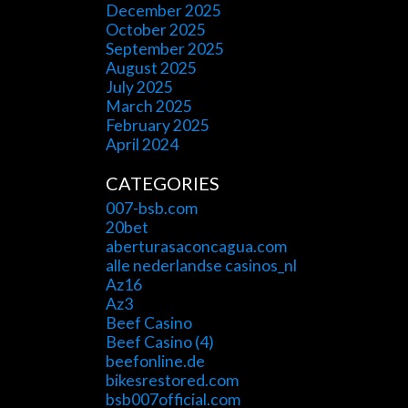
December 2025
October 2025
September 2025
August 2025
July 2025
March 2025
February 2025
April 2024
CATEGORIES
007-bsb.com
20bet
aberturasaconcagua.com
alle nederlandse casinos_nl
Az16
Az3
Beef Casino
Beef Casino (4)
beefonline.de
bikesrestored.com
bsb007official.com