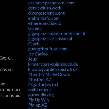
casinovegashero-nl.com
derrickduan.work
divorcescience.org
elektrikinfo.com
ethereumcode.io
Games
gigaspinz-casino-nederland.nl
gigaspinz-live-casino.nl
Giochi
guangzhoufuari.com
Ice Casino
ίνο. Οι
Jeux
ν
kinderyoga-onlinebuch.de
krasnogvardeiskoe.ru (ru)
ρούν να
Monthly Market Stats
Mostbet AZ
 να
Olga Turkey (tr)
ombt.ru (ru)
ι αποκτήσει
outmedia.org
δίνουμε μία
Pin Up Win
Pin-up AZ