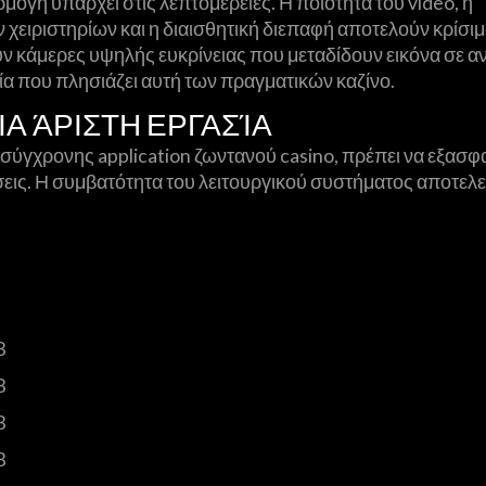
αρμογή υπάρχει στις λεπτομέρειες. Η ποιότητα του video, η
 χειριστηρίων και η διαισθητική διεπαφή αποτελούν κρίσι
ν κάμερες υψηλής ευκρίνειας που μεταδίδουν εικόνα σε α
ία που πλησιάζει αυτή των πραγματικών καζίνο.
Α ΆΡΙΣΤΗ ΕΡΓΑΣΊΑ
 σύγχρονης application ζωντανού casino, πρέπει να εξασφα
ις. Η συμβατότητα του λειτουργικού συστήματος αποτελεί
B
B
B
B