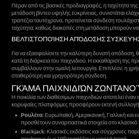
Πέραν από τις βασικές προδιαγραφές, η ταχύτητα της 
μετάδοση βίντεο υψηλής ευκρίνειας, συνιστάται ελάχι
τραπέζια ταυτόχρονα, προτείνεται σύνδεση τουλάχιστ
ταχύτητα, καθώς διακοπές στη μετάδοση μπορούν να 
ΒΕΛΤΙΣΤΟΠΟΊΗΣΗ ΑΠΌΔΟΣΗΣ ΣΥΣΚΕΥΉ
Για να εξασφαλίσετε την καλύτερη δυνατή απόδοση, 
κατά τη διάρκεια του παιχνιδιού. Η εκκαθάριση της 
συμβάλλουν στην ομαλή λειτουργία. Επιπλέον, η χρή
σταθερότερη και γρηγορότερη σύνδεση.
ΓΚΆΜΑ ΠΑΙΧΝΙΔΙΏΝ ΖΩΝΤΑΝΟ
Η ποικιλία των διαθέσιμων παιχνιδιών αποτελεί έναν
κορυφαίες πλατφόρμες προσφέρουν εκτενή συλλογή 
Ρουλέτα:
Ευρωπαϊκή, Αμερικανική, Γαλλική και ε
προσθέτουν συναρπαστικά στοιχεία στο κλασικό 
Blackjack:
Κλασικές εκδόσεις και σύγχρονες παρα
αρχάριους έως VIP τραπέζια με υψηλά ποσά