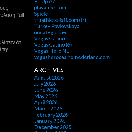
PinUp AZ
playa-mo.com
μους
Spiele
νάλυση Full
truathlete-isff.com (tr)
Turkey Pavlovskaya
uncategorized
Vegas Casino
λίσετε ότι
Vegas Casino (6)
 την
Vegas Hero NL
vegasherocasino-nederland.com
ARCHIVES
August 2026
July 2026
June 2026
May 2026
April 2026
March 2026
February 2026
January 2026
December 2025