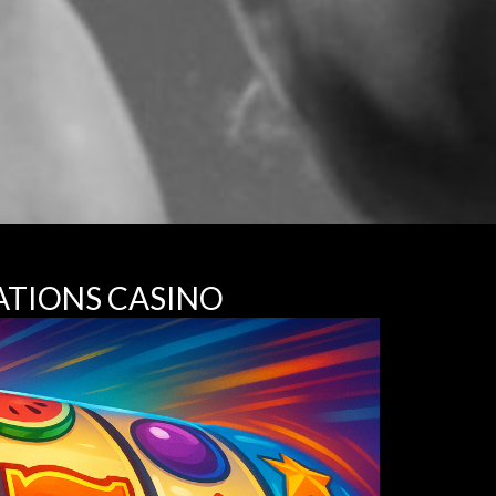
ATIONS CASINO