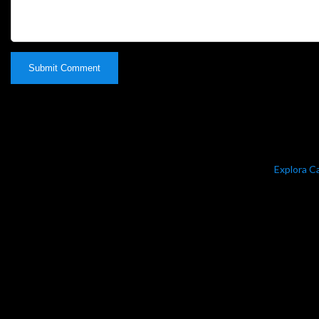
Explora C