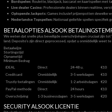
Bordspelen:
Roulette, blackjack, baccarat en kaartspellen met t
Live dealer Casino:
Professionele dealers binnen realtime, vers
Oplopende Jackpots:
Games inclusief prijzenpotten dewelke we
Nederlandse Topspellen:
Nationaal geliefde spellen specifiek
BETAALOPTIES ALSOOK BETALINGSTEM
We weten dat snelle plus beveiligde overschrijvingen cruciaal zijn t
land. Deposito’s zijn direct geprocessed, opdat u onmiddellijk weet 
Betaalwijze
Stortingstijd
Opnametijd
Minimum Bedrag
iDEAL
Direct
24-48 u.
€10
Creditcard
Onmiddellijk
3-5 werkdagen
€10
Trustly-betalingen
Onmiddellijk
1-2 arbeidsdagen
€20
PayPal-methode
Direct
24 hours
€10
Overschrijving
1-3 businessdagen
3-5 werkdagen
€20
SECURITY ALSOOK LICENTIE