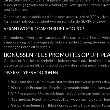
Dit platform werkt onder strenge licenties alsook adherent met ieder
alsook privé gegevens aan te waarborgen. Deze spelresultaten blij
testfaciliteiten.
Openheid staat middelpunt binnen deze aanpak. Iedere RTP’s blijven
framework hetgeen compleet overeenkomstig de GDPR-regelgeving i
VERANTWOORD GAMEN BLIJFT VOOROP
Ons onderschrijven deze maatschappelijke taak ernstig. Spelers wete
samenwerking bij instellingen als Gokverslaafden Overleg (Anonieme
ontvangen indien dit vereist is.
BONUSSEN PLUS PROMOTIES OP DIT P
Ons appreciëren betrokkenheid en belonen zowel onze beginnende als 
weten te verrassen. Elk bonuscondities worden helder gecommunicee
DIVERSE TYPES VOORDELEN
Welkomstbonus:
Een royaal startpakket naar verse gamers dewe
Wekelijkse Promoties:
Regelmatig veranderende bonussen waar
VIP Programma:
Unieke privileges ten behoeve van regelmatig
Toernooien:
Regelmatige wedstrijden waarin gamers tegen hun 
Verjaardagsbonussen:
Bijzondere cadeaus bij jouw geboortedag 