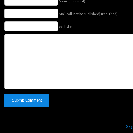
Name (required)
Mail (will not be published) (required)
Website
Sky