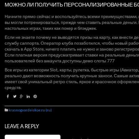
МОЖНО ЛИ ПОЛУЧИТЬ ПЕРСОНАЛИЗИРОВАННЫЕ БОН
Начните прямо сейчас и воспользуйтесь всеми преимуществами, к
вы могли потренироваться, прежде чем ставить реальные деньги. 
настольных играх, таких как покер и блэкджек.
Если не знаете почему не выводятся призы на карту, как внести д
службу саппорта. Оператор клуба позаботился, чтобы новый рабо
скачать в App Store, ничего платить не нужно и заново регистри
Если платная версия предусматривает ставки на реальные деньги
пользователей без аккаунта доступны демо слоты 777
Все игры из категории Slot, карты, рулетка, быстрые игры (Авиато
реально дают возможность получить крупные заноси. Самые акти
имеет свой уникальный ретро стиль, яркое и красочное оформлени
средств.
krasnogvardeiskoe.ru (ru)
LEAVE A REPLY