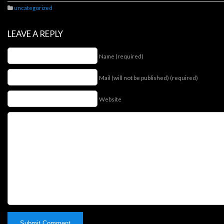
uncategorized
LEAVE A REPLY
Name (required)
Mail (will not be published) (required)
Website