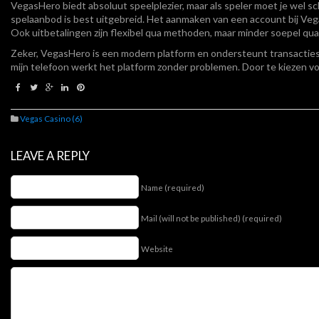
VegasHero biedt absoluut speelplezier, maar als speler moet je wel sc
spelaanbod is best uitgebreid. Het aanmaken van een account bij Ve
Ook uitbetalingen zijn flexibel qua methoden, maar minder soepel qu
Zeker, VegasHero is een modern platform en ondersteunt transactie
mijn telefoon werkt het platform zonder problemen. Door te kiezen voo
Vegas Casino (6)
LEAVE A REPLY
Name (required)
Mail (will not be published) (required)
Website